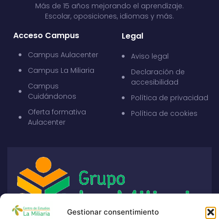
Más de 15 años mejorando el aprendizaje.
Escolar, oposiciones, idiomas y más.
Acceso Campus
Legal
Campus Aulacenter
Aviso legal
Campus La Miliaria
Declaración de
accesibilidad
Campus
Cuidándonos
Política de privacidad
Oferta formativa
Política de cookies
Aulacenter
Gestionar consentimiento